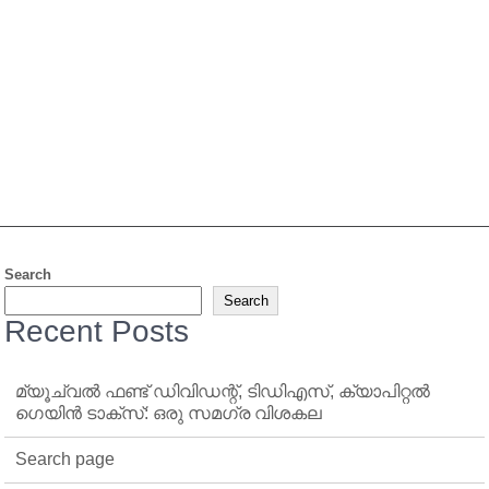
Search
Search
Recent Posts
മ്യൂച്വൽ ഫണ്ട് ഡിവിഡന്റ്, ടിഡിഎസ്, ക്യാപിറ്റൽ
ഗെയിൻ ടാക്‌സ്: ഒരു സമഗ്ര വിശകല
Search page