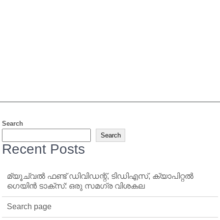
Search
Search
Recent Posts
മ്യൂച്വൽ ഫണ്ട് ഡിവിഡന്റ്, ടിഡിഎസ്, ക്യാപിറ്റൽ
ഗെയിൻ ടാക്‌സ്: ഒരു സമഗ്ര വിശകല
Search page