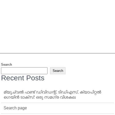
Search
Search
Recent Posts
മ്യൂച്വൽ ഫണ്ട് ഡിവിഡന്റ്, ടിഡിഎസ്, ക്യാപിറ്റൽ
ഗെയിൻ ടാക്‌സ്: ഒരു സമഗ്ര വിശകല
Search page