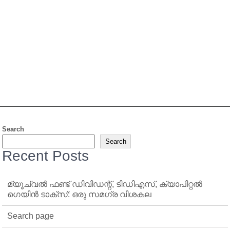
Search
Search
Recent Posts
മ്യൂച്വൽ ഫണ്ട് ഡിവിഡന്റ്, ടിഡിഎസ്, ക്യാപിറ്റൽ
ഗെയിൻ ടാക്‌സ്: ഒരു സമഗ്ര വിശകല
Search page